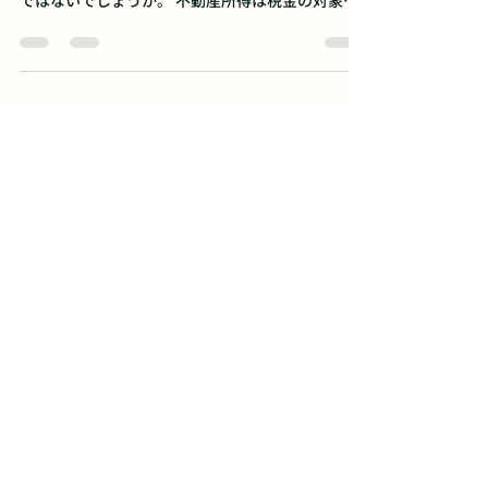
不動産投資が軌道に乗り、運用を続けていくにつ
れ 「法人化」することを視野に入れる方もいるの
ではないでしょうか。 不動産所得は税金の対象に
なりますが、法人化することで所得の分散や税率
の引き下げが 可能となり多くのメリットが期待で
きる一方で...