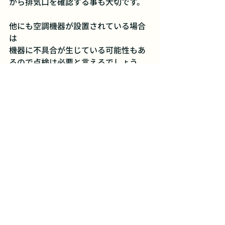
から排気口を確認する事も大切です。
他にも空調機器が設置されている場合
は
機器に不具合が生じている可能性もあ
るので点検は必要と言えるでしょう。
内外装
築古物件では、雨漏りや給排水管の水
漏れなどによって天井や壁にシミがで
きている可能性があるので注意しまし
ょう。
またネズミなどの動物が住み着く事で
その尿がシミとなる場合もあります。
シミが見つかった際は
屋根裏などを確認しましょう。