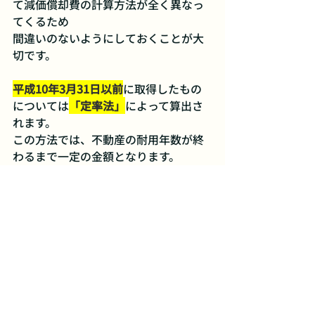
て減価償却費の計算方法が全く異なっ
てくるため
間違いのないようにしておくことが大
切です。
平成10年3月31日以前
に取得したもの
については
「定率法」
によって算出さ
れます。
この方法では、不動産の耐用年数が終
わるまで一定の金額となります。
それ以降は「旧定額法」となります
が、前述の通り平成19年4月1日以降取
得したものは「新定額法」となるため
注意が必要です。
節税をするならまず減価償却の計
算を