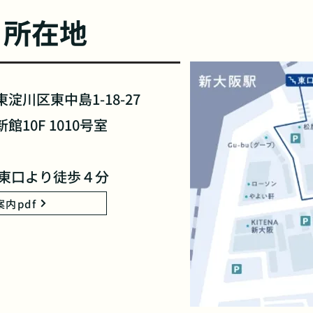
所在地
淀川区東中島1-18-27
10F 1010号室
駅東口より徒歩４分
案内pdf