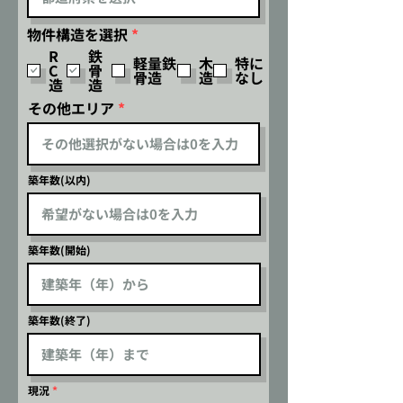
必
物件構造を選択
*
須
R
鉄
項
軽量鉄
木
特に
C
骨
目
骨造
造
なし
造
造
その他エリア
築年数(以内)
築年数(開始)
築年数(終了)
現況